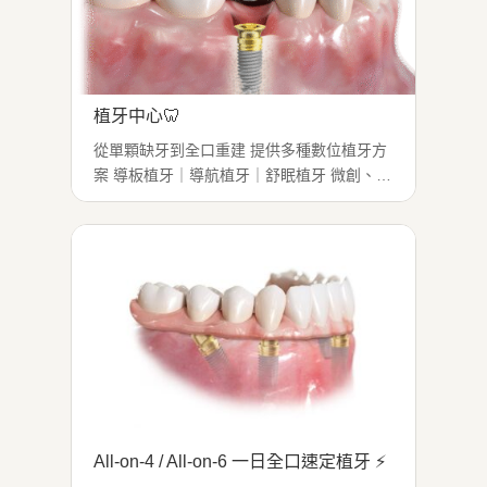
植牙中心🦷
從單顆缺牙到全口重建 提供多種數位植牙方
案 導板植牙｜導航植牙｜舒眠植牙 微創、快
速、安全、穩定 ※實際效果因人而異 治療症
狀：缺牙影響咬合、美觀、自信 適用對象：
希望重建牙齒功能與自然微笑者 【流程】 評
估骨質與位置...
All-on-4 / All-on-6 一日全口速定植牙 ⚡