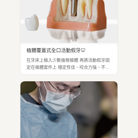
植體覆蓋式全口活動假牙🦷
在牙床上植入少數幾根植體 再將活動假牙固
定在植體套件上 穩定性佳、咬合力強、不易
脫落 適合全口缺牙者 想改善傳統假牙鬆脫問
題 保有拆卸清潔的方便性 治療症狀：全口缺
牙、傳統活動假牙鬆脫 適用對象：想提升假
牙穩定性｜希望可拆卸清潔者...