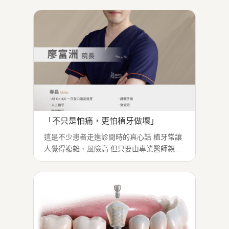
完不久，牙齒開始有點鬆動，牙齦也紅腫發
炎。 原本以為是術後正常狀況，但幾天後咬
東西時的疼痛越來越明顯。...
「不只是怕痛，更怕植牙做壞」
這是不少患者走進診間時的真心話 植牙常讓
人覺得複雜、風險高 但只要由專業醫師親自
評估與操作 不論是單顆或全口重建 都能做到
穩定、安全、安心 #廖富洲醫師 院長親自操
刀 從診斷、規劃到手術追蹤層層把關 經驗扎
實、技術完整 是患者安心的關鍵...