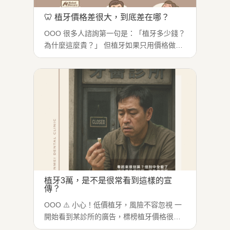
🦷 植牙價格差很大，到底差在哪？
OOO 很多人諮詢第一句是：「植牙多少錢？
為什麼這麼貴？」 但植牙如果只用價格做決
策，常見會遇到這些長期代價：咬合受力不
穩 → 容易不適、反覆調整清潔死角增加 →
植體周圍發炎風險上升規劃不足 → 後續補
骨、重做機率提高...
植牙3萬，是不是很常看到這樣的宣
傳？
OOO ⚠️ 小心！低價植牙，風險不容忽視 一
開始看到某診所的廣告，標榜植牙價格很
低，覺得應該沒什麼問題，就決定嘗試。 做