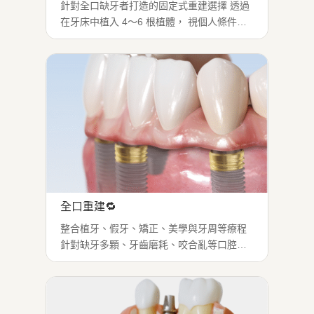
針對全口缺牙者打造的固定式重建選擇 透過
在牙床中植入 4～6 根植體， 視個人條件當
日可完成臨時假牙安裝， 恢復基本咀嚼功
能，不需長期等待 （實際效果依個人口腔條
件而異） 適合需全口重建者｜期望治療時間
縮短者...
全口重建🔁
整合植牙、假牙、矯正、美學與牙周等療程
針對缺牙多顆、牙齒磨耗、咬合亂等口腔全
面問題進行重建 一次重建整口咬合與外觀 多
科醫師聯合規劃 治療症狀：多重缺牙、牙齒
磨損、咬合紊亂 適用對象：功能咬合重建需
求者｜活動假牙不適者 【流程】...