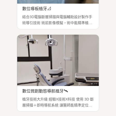
數位導板植牙📐
結合3D電腦斷層掃描與電腦輔助設計製作手
術導引技術 術前影像模擬，術中能精準植牙
讓手術更安全、準確，降低手術風險、縮短
恢復期 ※實際效果因人而異 適合多顆植牙／
需要高精度者 預測性高，術中風險低 治療症
狀：缺牙、需高精度植牙...
數位微創動態導航植牙🛰️
植牙技術大升級 經驗X技術X科技 使用 3D 斷
層掃描＋即時導航系統 讓醫師能精準定位植
體深度與角度 全程微創安全操作，減少術後