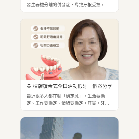
發生器械分離的併發症，導致牙根受損，最
終只能走向拔牙 → 改做植牙...
🦷 植體覆蓋式全口活動假牙｜個案分享
最近很多人都在聊「穩定感」。生活要穩
定、工作要穩定、情緒要穩定。其實，牙齒
的穩定感也會直接影響一個人的生活品質。
不少長期配戴活動假牙的患者常常遇到同樣
的困擾：吃東西要慢慢試咬東西要挑方向假
牙一鬆動整餐飯就變得不安心。...