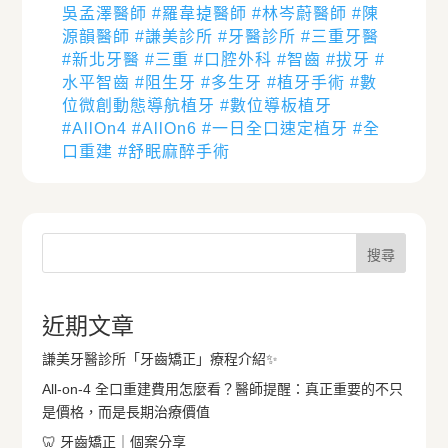
吳孟澤醫師
#羅韋㨗醫師
#林岑蔚醫師
#陳
源韻醫師
#謙美診所
#牙醫診所
#三重牙醫
#新北牙醫
#三重
#口腔外科
#智齒
#拔牙
#
水平智齒
#阻生牙
#多生牙
#植牙手術
#數
位微創動態導航植牙
#數位導板植牙
#AllOn4
#AllOn6
#一日全口速定植牙
#全
口重建
#舒眠麻醉手術
搜尋
近期文章
謙美牙醫診所「牙齒矯正」療程介紹✨
All-on-4 全口重建費用怎麼看？醫師提醒：真正重要的不只
是價格，而是長期治療價值
🦷 牙齒矯正｜個案分享