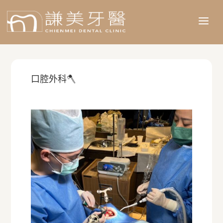
a
口腔外科🪓