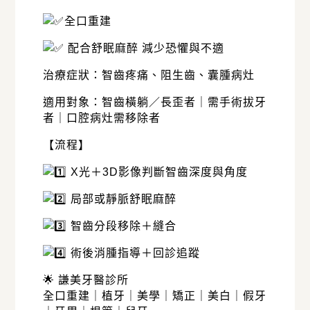
全口重建
配合舒眠麻醉 減少恐懼與不適
治療症狀：智齒疼痛、阻生齒、囊腫病灶
適用對象：智齒橫躺／長歪者｜需手術拔牙
者｜口腔病灶需移除者
【流程】
X光＋3D影像判斷智齒深度與角度
局部或靜脈舒眠麻醉
智齒分段移除＋縫合
術後消腫指導＋回診追蹤
🌟 謙美牙醫診所
全口重建｜植牙｜美學｜矯正｜美白｜假牙