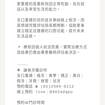
更重要的是重新找回正常吃飯、自在說
話以及享受生活的能力。
全口重建的目的並非單純裝上假牙，而
是透過完整評估與長期規劃，協助患者
建立穩定且健康的口腔功能，提升未來
生活品質。
📌 療效因個人狀況而異，實際治療方式
及結果仍需由專業醫師評估後決定。
⸻
🌟 謙美牙醫診所
全口重建｜植牙｜美學｜矯正｜美白｜
假牙｜牙周｜根管｜兒牙
預約電話 ☎️ (02)2989-0212
線上預約 line：@482adqpu
預約📅門診時間