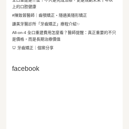
全口重建是什麼？不只是完成治療，更是規劃未來十年以
上的口腔健康
#陳致蓉醫師｜齒顎矯正・隱適美隱形矯正
謙美牙醫診所「牙齒矯正」療程介紹✨
All-on-4 全口重建費用怎麼看？醫師提醒：真正重要的不只
是價格，而是長期治療價值
🦷 牙齒矯正｜個案分享
facebook